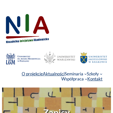
Przejdź
do
treści
O projekcie
Aktualności
Seminaria
Szkoły
Współpraca
Kontakt
Zapisy