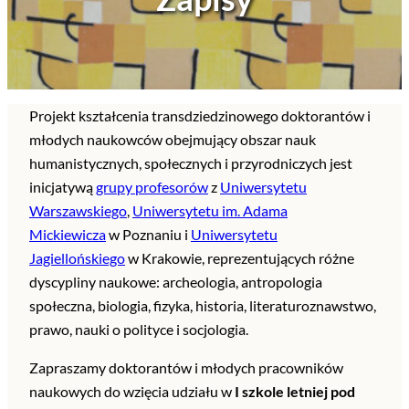
Projekt kształcenia transdziedzinowego doktorantów i
młodych naukowców obejmujący obszar nauk
humanistycznych, społecznych i przyrodniczych jest
inicjatywą
grupy profesorów
z
Uniwersytetu
Warszawskiego
,
Uniwersytetu im. Adama
Mickiewicza
w Poznaniu i
Uniwersytetu
Jagiellońskiego
w Krakowie, reprezentujących różne
dyscypliny naukowe: archeologia, antropologia
społeczna, biologia, fizyka, historia, literaturoznawstwo,
prawo, nauki o polityce i socjologia.
Zapraszamy doktorantów i młodych pracowników
naukowych do wzięcia udziału w
I szkole letniej pod